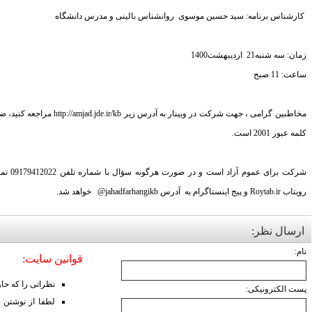
کارشناس برنامه: سید حسین موسوی روانشناس بالینی و مدرس دانشگاه
زمان: سه شنبه21 اردیبهشت1400
ساعت: 11 صبح
مخاطبین گرامی ، جهت شرکت در وبین
کلمه عبور 2001 است.
شرکت بر
رویتاب Roytab.ir و پیج اینستاگرام به آدرس jahadfarhangikb@ خواهد شد.
ارسال نظر:
نام:
قوانین سایت:
نظراتی را که حا
پست الکترونیکی:
لطفا از نوشتن 