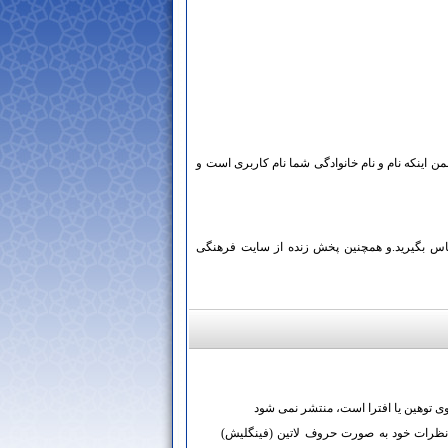
ار به آدرس زیر http://amjad.jde.ir/kb مراجعه کنید، ضمن اینکه نام و نام خانوادگی شما نام کاربری است و
ای عموم آزاد است و در صورت هرگونه سؤال با شماره تلفن 09179412022 تماس بگیرید.و همچنین پخش زنده از سایت فرهنگی
وی توهین یا افترا است، منتشر نمی شود
نظرات خود به صورت حروف لاتین (فینگلیش)