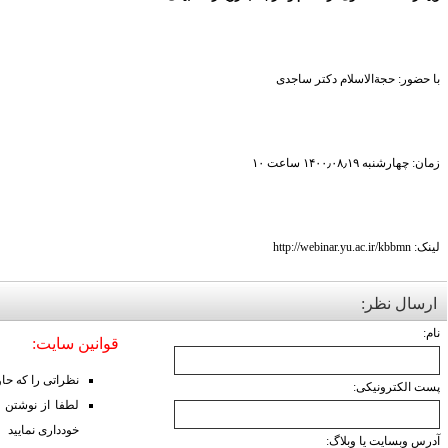
با حضور: حجة‌الاسلام دکتر ساجدی
زمان: چهارشنبه ۱۴۰۰٫۰۸٫۱۹ ساعت ۱۰
لینک: http://webinar.yu.ac.ir/kbbmn
ارسال نظر:
نام:
قوانین سایت:
نظراتی را که حا
پست الکترونیکی:
لطفا از نوشتن 
خودداری نمایید
آدرس وبسایت یا وبلاگ: