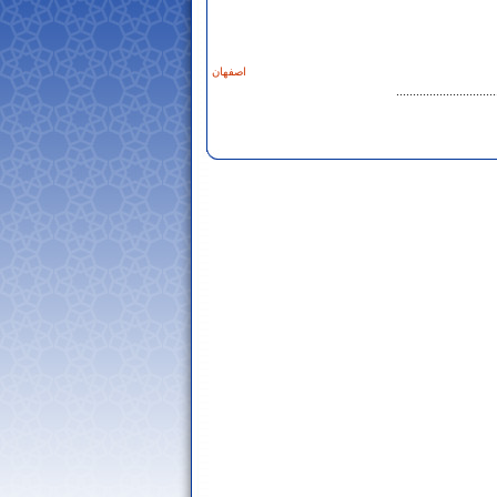
اصفهان
..............................